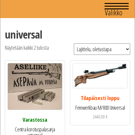
Valikko
universal
Näytetään kaikki 2 tulosta
Tilapäisesti loppu
Feinwerkbau M/800 Universal
2440,00
€
Varastossa
Centra korotuspalasarja