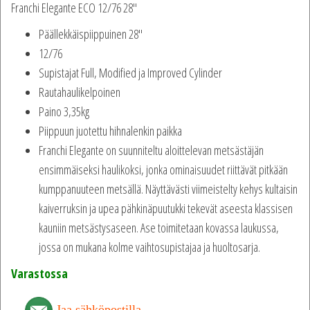
Franchi Elegante ECO 12/76 28″
Päällekkäispiippuinen 28″
12/76
Supistajat Full, Modified ja Improved Cylinder
Rautahaulikelpoinen
Paino 3,35kg
Piippuun juotettu hihnalenkin paikka
Franchi Elegante on suunniteltu aloittelevan metsästäjän
ensimmäiseksi haulikoksi, jonka ominaisuudet riittävät pitkään
kumppanuuteen metsällä. Näyttävästi viimeistelty kehys kultaisin
kaiverruksin ja upea pähkinäpuutukki tekevät aseesta klassisen
kauniin metsästysaseen. Ase toimitetaan kovassa laukussa,
jossa on mukana kolme vaihtosupistajaa ja huoltosarja.
Varastossa
Jaa sähköpostilla