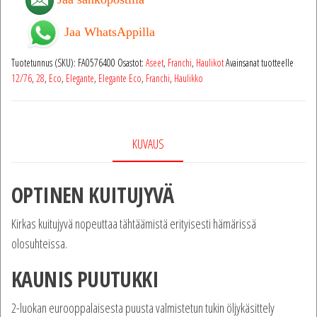
Jaa WhatsAppilla
Tuotetunnus (SKU):
FA0576400
Osastot:
Aseet
,
Franchi
,
Haulikot
Avainsanat tuotteelle
12/76
,
28
,
Eco
,
Elegante
,
Elegante Eco
,
Franchi
,
Haulikko
KUVAUS
OPTINEN KUITUJYVÄ
Kirkas kuitujyvä nopeuttaa tähtäämistä erityisesti hämärissä
olosuhteissa.
KAUNIS PUUTUKKI
2-luokan eurooppalaisesta puusta valmistetun tukin öljykäsittely