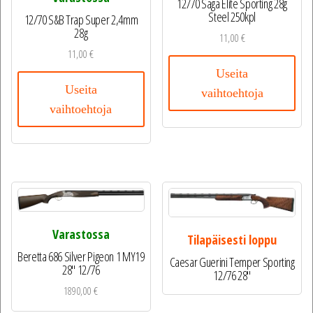
12/70 Saga Elite Sporting 28g
Steel 250kpl
12/70 S&B Trap Super 2,4mm
28g
11,00
€
11,00
€
Useita
Useita
vaihtoehtoja
vaihtoehtoja
Varastossa
Tilapäisesti loppu
Beretta 686 Silver Pigeon 1 MY19
Caesar Guerini Temper Sporting
28″ 12/76
12/76 28″
1890,00
€