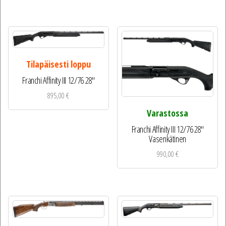
Tilapäisesti loppu
Franchi Affinity III 12/76 28″
895,00
€
Varastossa
Franchi Affinity III 12/76 28″
Vasenkätinen
990,00
€