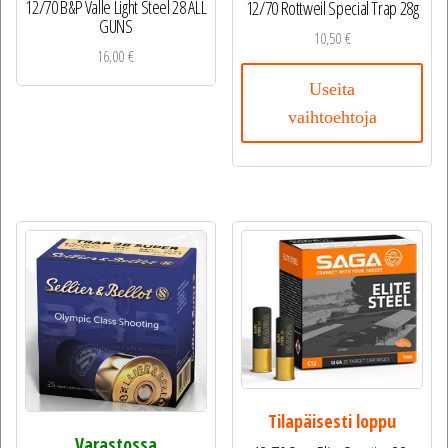
12/70 B&P Valle Light Steel 28 ALL
12/70 Rottweil Special Trap 28g
GUNS
10,50
€
16,00
€
Useita
vaihtoehtoja
Tilapäisesti loppu
Varastossa