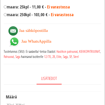
maara: 25kpl -
11,00
€
-
Ei varastossa
maara: 250kpl -
103,00
€
-
Ei varastossa
Jaa sähköpostilla
Jaa WhatsAppilla
Tuotetunnus (SKU):
Ei saatavilla/-tietoa
Osastot:
Haulikon patruunat
,
KIEKKOPATRUUNAT
,
Patruunat
,
Saga
Avainsanat tuotteelle
12/70
,
28
,
Elite
,
Saga
,
SP
,
Steel
LISÄTIEDOT
Määrä