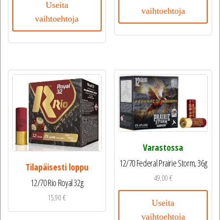
Useita
vaihtoehtoja
vaihtoehtoja
Varastossa
12/70 Federal Prairie Storm, 36g
Tilapäisesti loppu
49,00
€
12/70 Rio Royal 32g
15,90
€
Useita
vaihtoehtoja