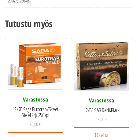
25kpl, 250kpl
Tutustu myös
Varastossa
Varastossa
12/70 Saga Eurotrap/Skeet
12/65 S&B Red&Black
Steel 24g 250kpl
13,00
€
90,00
€
Useita