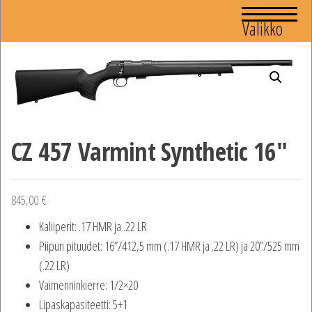
Valikko
CZ 457 Varmint Synthetic 16″
845,00
€
Kaliiperit: .17 HMR ja .22 LR
Piipun pituudet: 16”/412,5 mm (.17 HMR ja .22 LR) ja 20”/525 mm
(.22 LR)
Vaimenninkierre: 1/2×20
Lipaskapasiteetti: 5+1