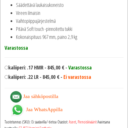
Säädettävä laukaisukoneisto
Vireen ilmaisin
Vaihtopiippujärjestelmä
Pitävä Soft touch -pinnoitettu tukki
Kokonaispituus 967 mm, paino 2,9 kg
Varastossa
kaliiperi: .17 HMR -
845,00
€
-
Varastossa
kaliiperi: .22 LR -
845,00
€
-
Ei varastossa
Jaa sähköpostilla
Jaa WhatsAppilla
Tuotetunnus (SKU):
Ei saatavilla/-tietoa
Osastot:
Aseet
,
Pienoiskiväärit
Avainsana