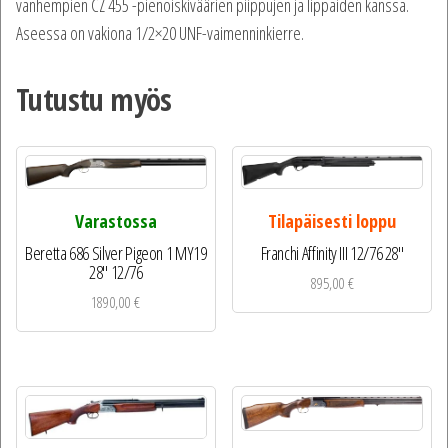
vanhempien CZ 455 -pienoiskiväärien piippujen ja lippaiden kanssa.
Aseessa on vakiona 1/2×20 UNF-vaimenninkierre.
Tutustu myös
Varastossa
Tilapäisesti loppu
Beretta 686 Silver Pigeon 1 MY19
Franchi Affinity III 12/76 28″
28″ 12/76
895,00
€
1890,00
€