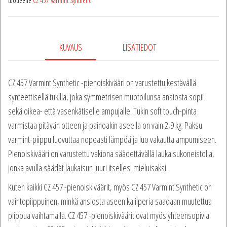
tuotteelle
CZ 457 Varmint Synthetic
KUVAUS
LISÄTIEDOT
CZ 457 Varmint Synthetic -pienoiskivääri on varustettu kestävällä
synteettisellä tukilla, joka symmetrisen muotoilunsa ansiosta sopii
sekä oikea- että vasenkätiselle ampujalle. Tukin soft touch-pinta
varmistaa pitävän otteen ja painoakin aseella on vain 2,9 kg. Paksu
varmint-piippu luovuttaa nopeasti lämpöä ja luo vakautta ampumiseen.
Pienoiskivääri on varustettu vakiona säädettävällä laukaisukoneistolla,
jonka avulla säädät laukaisun juuri itsellesi mieluisaksi.
Kuten kaikki CZ 457 -pienoiskiväärit, myös CZ 457 Varmint Synthetic on
vaihtopiippuinen, minkä ansiosta aseen kaliiperia saadaan muutettua
piippua vaihtamalla. CZ 457 -pienoiskiväärit ovat myös yhteensopivia