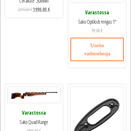
Cerakote .308Win
Alkuperäinen
Nykyinen
2290,00
€
1990,00
€
Varastossa
hinta
hinta
Sako Optilock rengas 1″
oli:
on:
2290,00 €.
1990,00 €.
99,00
€
Useita
vaihtoehtoja
Varastossa
Sako Quad Range
1890,00
€