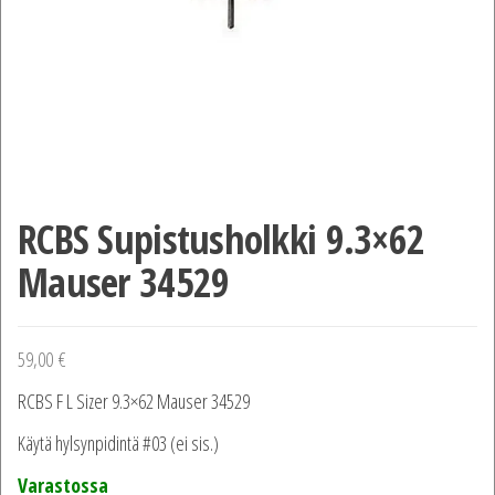
RCBS Supistusholkki 9.3×62
Mauser 34529
59,00
€
RCBS F L Sizer 9.3×62 Mauser 34529
Käytä hylsynpidintä #03 (ei sis.)
Varastossa