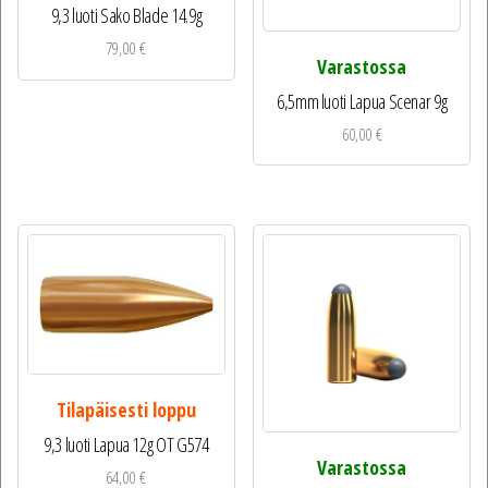
9,3 luoti Sako Blade 14.9g
79,00
€
Varastossa
6,5mm luoti Lapua Scenar 9g
60,00
€
Tilapäisesti loppu
9,3 luoti Lapua 12g OT G574
Varastossa
64,00
€