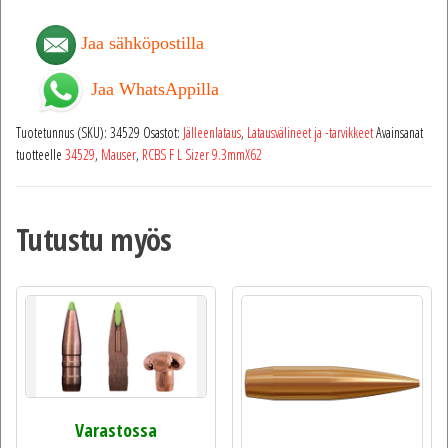
Jaa sähköpostilla
Jaa WhatsAppilla
Tuotetunnus (SKU):
34529
Osastot:
Jälleenlataus
,
Latausvälineet ja -tarvikkeet
Avainsanat
tuotteelle
34529
,
Mauser
,
RCBS F L Sizer 9.3mmX62
Tutustu myös
Varastossa