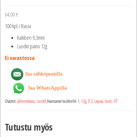
64,00
€
100 kpl / Rasia
Kaliiberi 9,3mm
Luodin paino 12g
Ei varastossa
Jaa sähköpostilla
Jaa WhatsAppilla
Osastot:
Jälleenlataus
,
Luodit
Avainsanat tuotteelle
1
,
12g
,
9.3
,
Lapua
,
luoti
,
OT
Tutustu myös