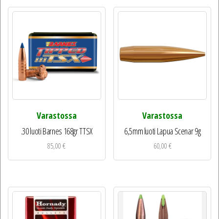
Varastossa
Varastossa
.30 luoti Barnes 168gr TTSX
6,5mm luoti Lapua Scenar 9g
85,00
€
60,00
€