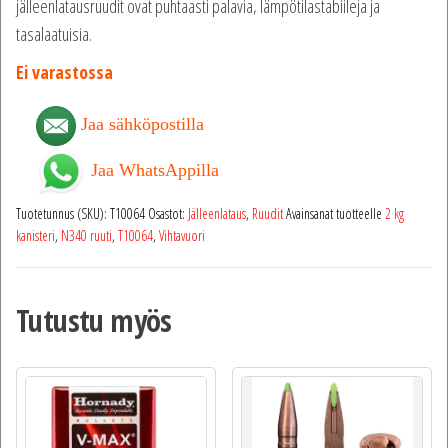
jälleenlatausruudit ovat puhtaasti palavia, lämpötilastabiileja ja
tasalaatuisia.
Ei varastossa
Jaa sähköpostilla
Jaa WhatsAppilla
Tuotetunnus (SKU):
T10064
Osastot:
Jälleenlataus
,
Ruudit
Avainsanat tuotteelle
2 kg
kanisteri
,
N340 ruuti
,
T10064
,
Vihtavuori
Tutustu myös