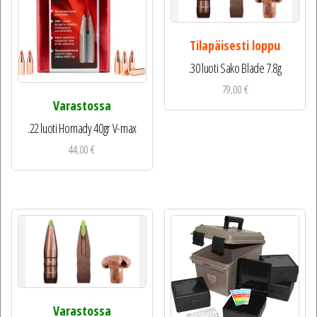
Tilapäisesti loppu
.30 luoti Sako Blade 7.8g
79,00
€
Varastossa
.22 luoti Hornady 40gr V-max
44,00
€
Varastossa