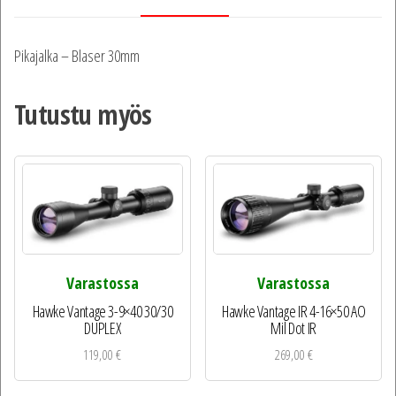
Pikajalka – Blaser 30mm
Tutustu myös
Varastossa
Varastossa
Hawke Vantage 3-9×40 30/30
Hawke Vantage IR 4-16×50 AO
DUPLEX
Mil Dot IR
119,00
€
269,00
€