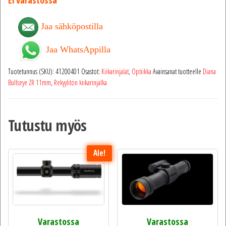
Jaa sähköpostilla
Jaa WhatsAppilla
Tuotetunnus (SKU):
41200401
Osastot:
Kiikarinjalat
,
Optiikka
Avainsanat tuotteelle
Diana
Bullseye ZR 11mm
,
Rekyylitön kiikarinjalka
Tutustu myös
Ale!
Varastossa
Varastossa