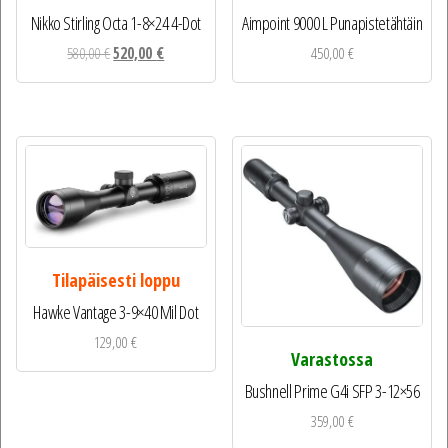
Nikko Stirling Octa 1-8×24 4-Dot
Aimpoint 9000 L Punapistetähtäin
Alkuperäinen
Nykyinen
580,00
€
520,00
€
450,00
€
hinta
hinta
oli:
on:
580,00 €.
520,00 €.
Tilapäisesti loppu
Hawke Vantage 3-9×40 Mil Dot
129,00
€
Varastossa
Bushnell Prime G4i SFP 3-12×56
359,00
€