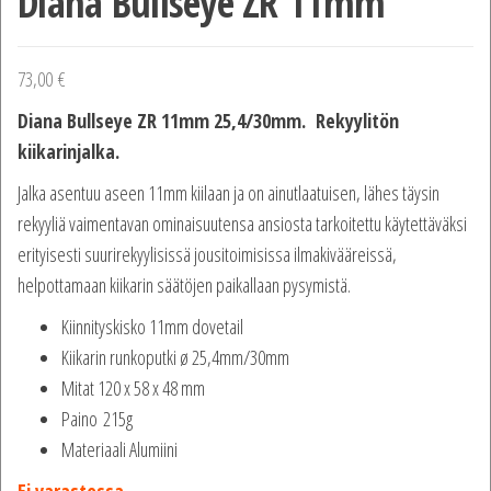
Diana Bullseye ZR 11mm
73,00
€
Diana Bullseye ZR 11mm 25,4/30mm. Rekyylitön
kiikarinjalka.
Jalka asentuu aseen 11mm kiilaan ja on ainutlaatuisen, lähes täysin
rekyyliä vaimentavan ominaisuutensa ansiosta tarkoitettu käytettäväksi
erityisesti suurirekyylisissä jousitoimisissa ilmakivääreissä,
helpottamaan kiikarin säätöjen paikallaan pysymistä.
Kiinnityskisko 11mm dovetail
Kiikarin runkoputki ø 25,4mm/30mm
Mitat 120 x 58 x 48 mm
Paino 215g
Materiaali Alumiini
Ei varastossa