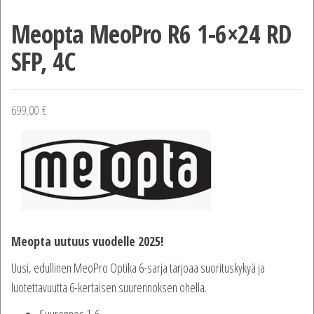
Meopta MeoPro R6 1-6×24 RD
SFP, 4C
699,00
€
Meopta uutuus vuodelle 2025!
Uusi, edullinen MeoPro Optika 6-sarja tarjoaa suorituskykyä ja
luotettavuutta 6-kertaisen suurennoksen ohella.
Suurennos 1-6