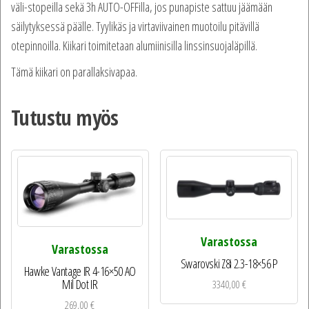
väli-stopeilla sekä 3h AUTO-OFFilla, jos punapiste sattuu jäämään
säilytyksessä päälle. Tyylikäs ja virtaviivainen muotoilu pitävillä
otepinnoilla. Kiikari toimitetaan alumiinisilla linssinsuojaläpillä.
Tämä kiikari on parallaksivapaa.
Tutustu myös
Varastossa
Varastossa
Swarovski Z8i 2.3-18×56 P
Hawke Vantage IR 4-16×50 AO
Mil Dot IR
3340,00
€
269,00
€