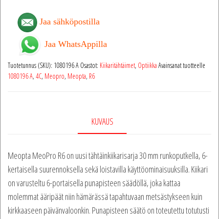
Jaa sähköpostilla
Jaa WhatsAppilla
Tuotetunnus (SKU):
1080196 A
Osastot:
Kiikaritähtäimet
,
Optiikka
Avainsanat tuotteelle
1080196 A
,
4C
,
Meopro
,
Meopta
,
R6
KUVAUS
Meopta MeoPro R6 on uusi tähtäinkiikarisarja 30 mm runkoputkella, 6-
kertaisella suurennoksella sekä loistavilla käyttöominaisuuksilla. Kiikari
on varusteltu 6-portaisella punapisteen säädöllä, joka kattaa
molemmat ääripäät niin hämärässä tapahtuvaan metsästykseen kuin
kirkkaaseen päivänvaloonkin. Punapisteen säätö on toteutettu totutusti