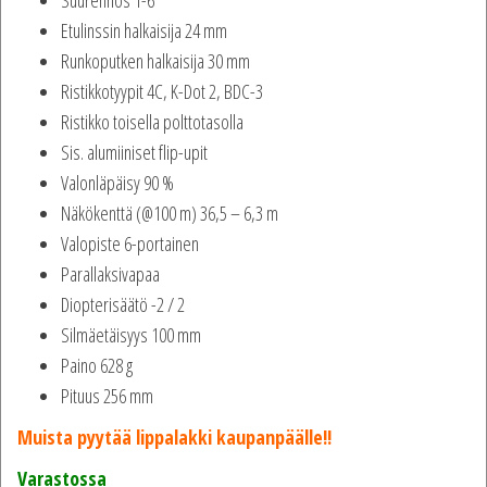
Etulinssin halkaisija 24 mm
Runkoputken halkaisija 30 mm
Ristikkotyypit 4C, K-Dot 2, BDC-3
Ristikko toisella polttotasolla
Sis. alumiiniset flip-upit
Valonläpäisy 90 %
Näkökenttä (@100 m) 36,5 – 6,3 m
Valopiste 6-portainen
Parallaksivapaa
Diopterisäätö -2 / 2
Silmäetäisyys 100 mm
Paino 628 g
Pituus 256 mm
Muista pyytää lippalakki kaupanpäälle!!
Varastossa