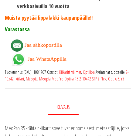
verkkosivuilla 10 vuotta
Muista pyytää lippalakki kaupanpäälle!!
Varastossa
Jaa sähköpostilla
Jaa WhatsAppilla
Tuotetunnus (SKU):
1081707
Osastot:
Kiikaritähtäimet
,
Optiikka
Avainsanat tuotteelle
2-
10x42
,
kiikari
,
Meopta
,
Meopta MeoPro Optika R5 2-10x42 SFP Z-Plex
,
Optika5
,
r5
KUVAUS
MeoPro R5 -tähtäinkiikarit soveltuvat erinomaisesti metsästäjille, jotka