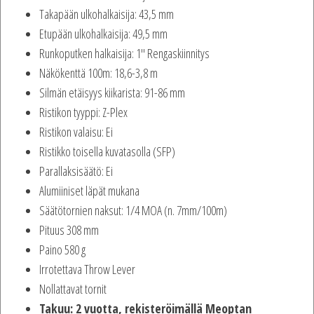
Takapään ulkohalkaisija: 43,5 mm
Etupään ulkohalkaisija: 49,5 mm
Runkoputken halkaisija: 1″ Rengaskiinnitys
Näkökenttä 100m: 18,6-3,8 m
Silmän etäisyys kiikarista: 91-86 mm
Ristikon tyyppi: Z-Plex
Ristikon valaisu: Ei
Ristikko toisella kuvatasolla (SFP)
Parallaksisäätö: Ei
Alumiiniset läpät mukana
Säätötornien naksut: 1/4 MOA (n. 7mm/100m)
Pituus 308 mm
Paino 580 g
Irrotettava Throw Lever
Nollattavat tornit
Takuu: 2 vuotta, rekisteröimällä Meoptan