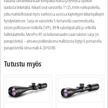
haluavat tähtäinkiikariltaan kompaktia kokoa ja keveyttä optiikan
laadusta tinkimättä. Kiikarit ovat varusteltu 1″/25,4 mm runkoputkella,
jotka mahdollistavat myös vanhoissa aseissa käytettyjen kiikarinjalkojen
hyödyntämisen. Sarja on varusteltu 5-kertaisella suurennoksella,
toisen polttotason ristikolla (SFP), 89 % valonläpäisyllä ja selkeillä
hallintalaitteilla. MeoPro R5 on kokonaisuudessaan valoton sarja (ei
punapistettä) – ainoana poikkeuksena mallistosta löytyy 6-portaisella
punapisteellä oleva malli 4-20×50 RD.
Tutustu myös