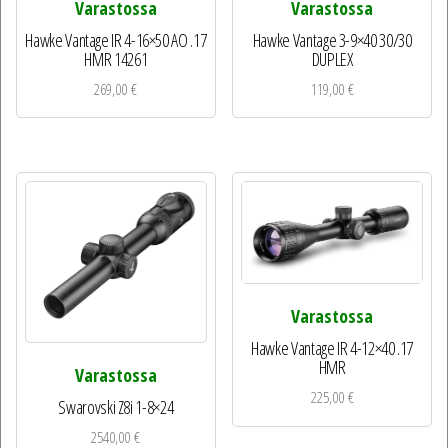
Varastossa
Varastossa
Hawke Vantage IR 4-16×50 AO .17
Hawke Vantage 3-9×40 30/30
HMR 14261
DUPLEX
269,00
€
119,00
€
Varastossa
Hawke Vantage IR 4-12×40 .17
HMR
Varastossa
225,00
€
Swarovski Z8i 1-8×24
2540,00
€