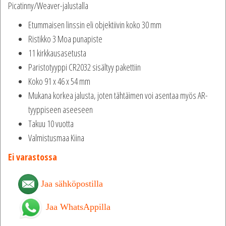
Picatinny/Weaver-jalustalla
Etummaisen linssin eli objektiivin koko 30 mm
Ristikko 3 Moa punapiste
11 kirkkausasetusta
Paristotyyppi CR2032 sisältyy pakettiin
Koko 91 x 46 x 54 mm
Mukana korkea jalusta, joten tähtäimen voi asentaa myös AR-
tyyppiseen aseeseen
Takuu 10 vuotta
Valmistusmaa Kiina
Ei varastossa
Jaa sähköpostilla
Jaa WhatsAppilla