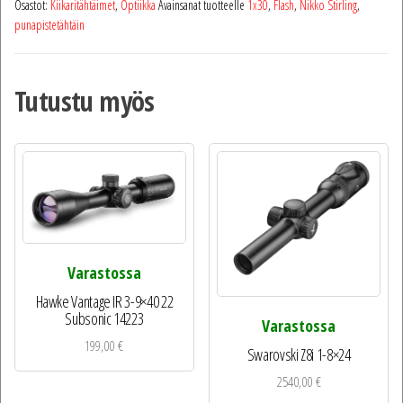
Osastot:
Kiikaritähtäimet
,
Optiikka
Avainsanat tuotteelle
1x30
,
Flash
,
Nikko Stirling
,
punapistetähtäin
Tutustu myös
Varastossa
Hawke Vantage IR 3-9×40 22
Subsonic 14223
Varastossa
199,00
€
Swarovski Z8i 1-8×24
2540,00
€