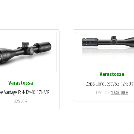
Varastossa
Varastossa
Zeiss Conquest V6 2-12×50 
e Vantage IR 4-12×40 .17 HMR
Alkuperäinen
Nyk
1759,00
€
1749,00
€
hinta
hin
225,00
€
oli:
on:
1759,00 €.
174