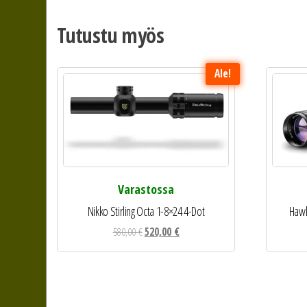
Tutustu myös
Ale!
Varastossa
Nikko Stirling Octa 1-8×24 4-Dot
Hawk
Alkuperäinen
Nykyinen
580,00
€
520,00
€
hinta
hinta
oli:
on:
580,00 €.
520,00 €.