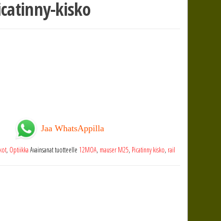
catinny-kisko
Jaa WhatsAppilla
kot
,
Optiikka
Avainsanat tuotteelle
12MOA
,
mauser M25
,
Picatinny kisko
,
rail