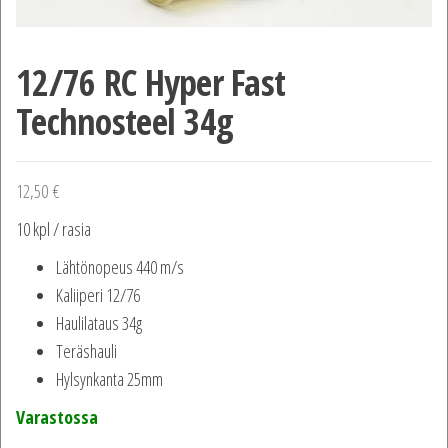
12/76 RC Hyper Fast
Technosteel 34g
12,50
€
10 kpl / rasia
Lähtönopeus 440 m/s
Kaliiperi 12/76
Haulilataus 34g
Teräshauli
Hylsynkanta 25mm
Varastossa