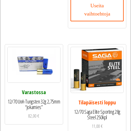
Useita
vaihtoehtoja
Varastossa
12/70 UnA-Tungsten 32g 2,75mm
Tilapäisesti loppu
“jokamies”
12/70 Saga Elite Sporting 28g
82,00
€
Steel 250kpl
11,00
€