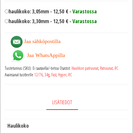
haulikoko: 3,05mm -
12,50
€
-
Varastossa
haulikoko: 3,30mm -
12,50
€
-
Varastossa
Jaa sähköpostilla
Jaa WhatsAppilla
Tuotetunnus (SKU):
Ei saatavilla/-tietoa
Osastot:
Haulikon patruunat
,
Patruunat
,
RC
Avainsanat tuotteelle
12/76
,
34g
,
Fast
,
Hyper
,
RC
LISÄTIEDOT
Haulikoko