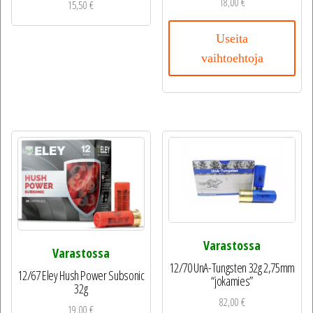
18,00
€
15,50
€
Useita
vaihtoehtoja
Varastossa
Varastossa
12/70 UnA-Tungsten 32g 2,75mm
12/67 Eley Hush Power Subsonic
“jokamies”
32g
82,00
€
19,00
€