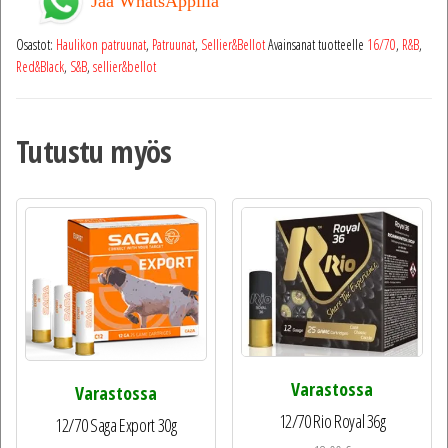
Jaa WhatsAppilla
Osastot:
Haulikon patruunat
,
Patruunat
,
Sellier&Bellot
Avainsanat tuotteelle
16/70
,
R&B
,
Red&Black
,
S&B
,
sellier&bellot
Tutustu myös
Varastossa
Varastossa
12/70 Rio Royal 36g
12/70 Saga Export 30g