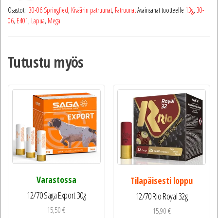
Osastot:
.30-06 Springfied
,
Kiväärin patruunat
,
Patruunat
Avainsanat tuotteelle
13g
,
30-
06
,
E401
,
Lapua
,
Mega
Tutustu myös
Varastossa
Tilapäisesti loppu
12/70 Saga Export 30g
12/70 Rio Royal 32g
15,50
€
15,90
€