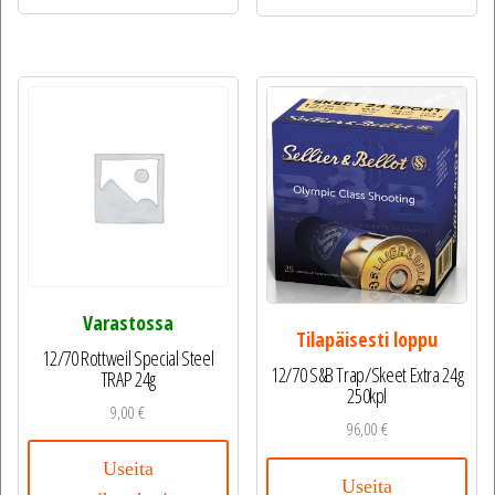
Varastossa
Tilapäisesti loppu
12/70 Rottweil Special Steel
12/70 S&B Trap/Skeet Extra 24g
TRAP 24g
250kpl
9,00
€
96,00
€
Useita
Useita