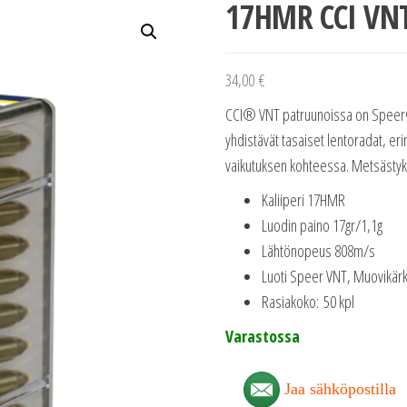
17HMR CCI VNT
34,00
€
CCI® VNT patruunoissa on Speer®-lu
yhdistävät tasaiset lentoradat, er
vaikutuksen kohteessa. Metsästyk
Kaliiperi 17HMR
Luodin paino 17gr/1,1g
Lähtönopeus 808m/s
Luoti Speer VNT, Muovikärk
Rasiakoko: 50 kpl
Varastossa
Jaa sähköpostilla