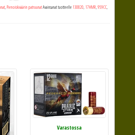
unat
,
Pienoiskiväärin patruunat
Avainsanat tuotteelle
130820
,
17HMR
,
959CC
,
Varastossa