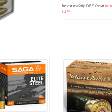
Tuotetunnus (SKU):
130820
Osastot:
Patru
CCI
,
VNT