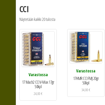
CCI
Näytetään kaikki 20 tulosta
Varastossa
Varastossa
17HMR CCI FMJ 20gr
17 Mach2 CCI V-Max 17gr
50kpl
50kpl
34,00
€
24,00
€