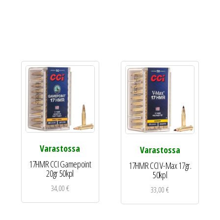
Varastossa
Varastossa
17HMR CCI Gamepoint
17HMR CCI V-Max 17gr.
20gr 50kpl
50kpl
34,00
€
33,00
€