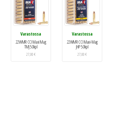
Varastossa
Varastossa
22WMR CCI Maxi Mag
22WMR CCI Maxi-Mag
TMJ 50kpl
JHP 50kpl
27,00
€
27,00
€