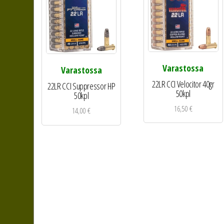
Varastossa
Varastossa
22LR CCI Velocitor 40gr
22LR CCI Suppressor HP
50kpl
50kpl
16,50
€
14,00
€