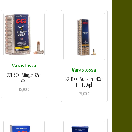
Varastossa
Varastossa
22LR CCI Stinger 32gr
22LR CCI Subsonic 40gr
50kpl
HP 100kpl
18,00
€
19,00
€