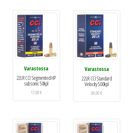
Varastossa
Varastossa
22LR CCI Segmented HP
22LR CCI Standard
subsonic 50kpl
Velocity 500kpl
17,00
€
69,00
€