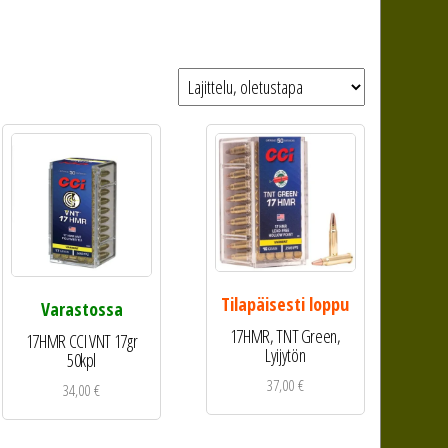
Tilapäisesti loppu
Varastossa
17HMR, TNT Green,
17HMR CCI VNT 17gr
Lyijytön
50kpl
37,00
€
34,00
€