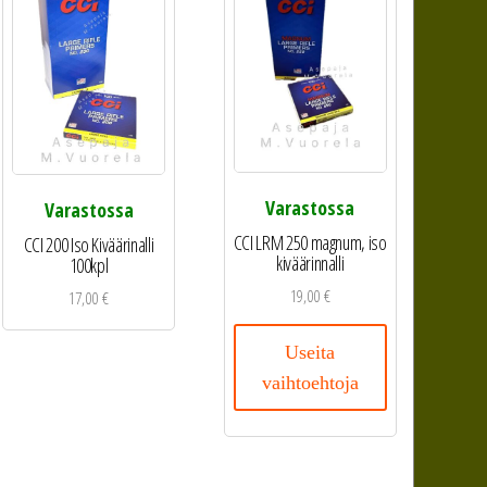
Varastossa
Varastossa
CCI LRM 250 magnum, iso
CCI 200 Iso Kiväärinalli
kiväärinnalli
100kpl
19,00
€
17,00
€
Useita
vaihtoehtoja