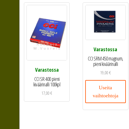
Varastossa
CCI SRM 450 magnum,
pieni kiväärinalli
Varastossa
19,00
€
CCI SR 400 pieni
kiväärinalli 100kpl
Useita
17,00
€
vaihtoehtoja