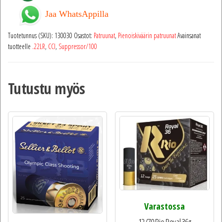
Jaa WhatsAppilla
Tuotetunnus (SKU):
130030
Osastot:
Patruunat
,
Pienoiskiväärin patruunat
Avainsanat
tuotteelle
.22LR
,
CCI
,
Suppressor/100
Tutustu myös
Varastossa
12/70 Rio Royal 36g