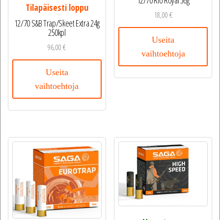
Tilapäisesti loppu
18,00
€
12/70 S&B Trap/Skeet Extra 24g
250kpl
Useita
96,00
€
vaihtoehtoja
Useita
vaihtoehtoja