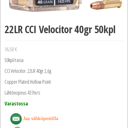
22LR CCI Velocitor 40gr 50kpl
16,50
€
50kpl/rasia
CCI Velocitor .22LR 40gr 2,6g
Copper Plated Hollow Point
Lähtönopeus 437m/s
Varastossa
Jaa sähköpostilla