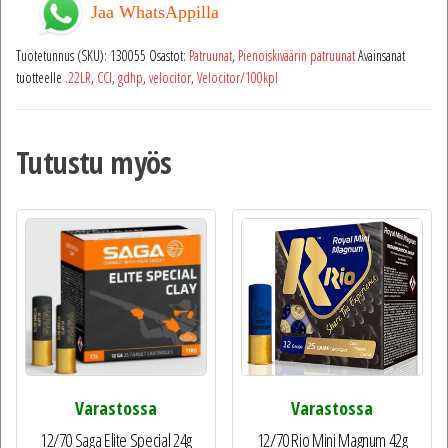
Jaa WhatsAppilla
Tuotetunnus (SKU):
130055
Osastot:
Patruunat
,
Pienoiskiväärin patruunat
Avainsanat
tuotteelle
.22LR
,
CCI
,
gdhp
,
velocitor
,
Velocitor/100kpl
Tutustu myös
Varastossa
Varastossa
12/70 Saga Elite Special 24g
12/70 Rio Mini Magnum 42g