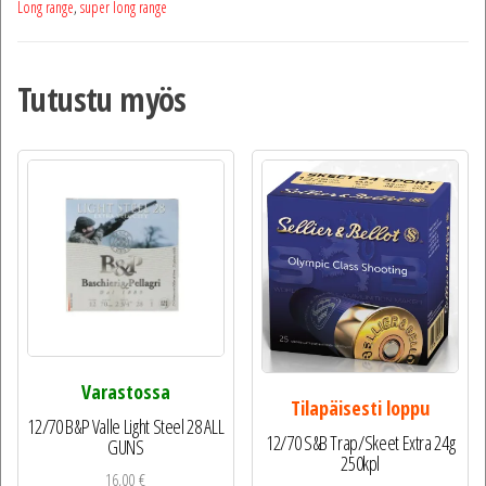
Long range
,
super long range
Tutustu myös
Varastossa
Tilapäisesti loppu
12/70 B&P Valle Light Steel 28 ALL
12/70 S&B Trap/Skeet Extra 24g
GUNS
250kpl
16,00
€