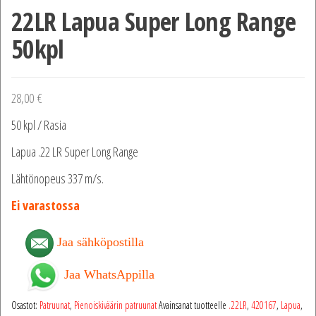
22LR Lapua Super Long Range
50kpl
28,00
€
50 kpl / Rasia
Lapua .22 LR Super Long Range
Lähtönopeus 337 m/s.
Ei varastossa
Jaa sähköpostilla
Jaa WhatsAppilla
Osastot:
Patruunat
,
Pienoiskiväärin patruunat
Avainsanat tuotteelle
.22LR
,
420167
,
Lapua
,