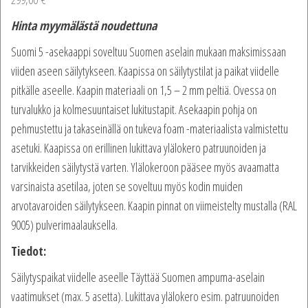
Hinta myymälästä noudettuna
Suomi 5 -asekaappi soveltuu Suomen aselain mukaan maksimissaan
viiden aseen säilytykseen. Kaapissa on säilytystilat ja paikat viidelle
pitkälle aseelle. Kaapin materiaali on 1,5 – 2 mm peltiä. Ovessa on
turvalukko ja kolmesuuntaiset lukitustapit. Asekaapin pohja on
pehmustettu ja takaseinällä on tukeva foam -materiaalista valmistettu
asetuki. Kaapissa on erillinen lukittava ylälokero patruunoiden ja
tarvikkeiden säilytystä varten. Ylälokeroon pääsee myös avaamatta
varsinaista asetilaa, joten se soveltuu myös kodin muiden
arvotavaroiden säilytykseen. Kaapin pinnat on viimeistelty mustalla (RAL
9005) pulverimaalauksella.
Tiedot:
Säilytyspaikat viidelle aseelle Täyttää Suomen ampuma-aselain
vaatimukset (max. 5 asetta). Lukittava ylälokero esim. patruunoiden