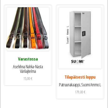
Varastossa
Asehihna Nahka-Nasta
Värilajitelma
Tilapäisesti loppu
15,00
€
Patruunakaappi, Suomi Ammo L
179,00
€