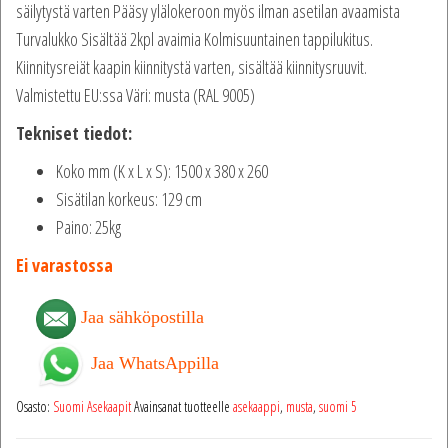
säilytystä varten Pääsy ylälokeroon myös ilman asetilan avaamista
Turvalukko Sisältää 2kpl avaimia Kolmisuuntainen tappilukitus.
Kiinnitysreiät kaapin kiinnitystä varten, sisältää kiinnitysruuvit.
Valmistettu EU:ssa Väri: musta (RAL 9005)
Tekniset tiedot:
Koko mm (K x L x S): 1500 x 380 x 260
Sisätilan korkeus: 129 cm
Paino: 25kg
Ei varastossa
Jaa sähköpostilla
Jaa WhatsAppilla
Osasto:
Suomi Asekaapit
Avainsanat tuotteelle
asekaappi
,
musta
,
suomi 5